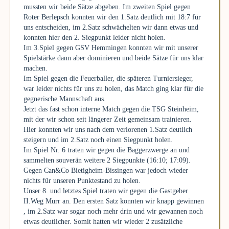
mussten wir beide Sätze abgeben. Im zweiten Spiel gegen
Roter Berlepsch konnten wir den 1.Satz deutlich mit 18:7 für
uns entscheiden, im 2.Satz schwächelten wir dann etwas und
konnten hier den 2. Siegpunkt leider nicht holen.
Im 3.Spiel gegen GSV Hemmingen konnten wir mit unserer
Spielstärke dann aber dominieren und beide Sätze für uns klar
machen.
Im Spiel gegen die Feuerballer, die späteren Turniersieger,
war leider nichts für uns zu holen, das Match ging klar für die
gegnerische Mannschaft aus.
Jetzt das fast schon interne Match gegen die TSG Steinheim,
mit der wir schon seit längerer Zeit gemeinsam trainieren.
Hier konnten wir uns nach dem verlorenen 1.Satz deutlich
steigern und im 2.Satz noch einen Siegpunkt holen.
Im Spiel Nr. 6 traten wir gegen die Baggerzwerge an und
sammelten souverän weitere 2 Siegpunkte (16:10; 17:09).
Gegen Can&Co Bietigheim-Bissingen war jedoch wieder
nichts für unseren Punktestand zu holen.
Unser 8. und letztes Spiel traten wir gegen die Gastgeber
II.Weg Murr an. Den ersten Satz konnten wir knapp gewinnen
, im 2.Satz war sogar noch mehr drin und wir gewannen noch
etwas deutlicher. Somit hatten wir wieder 2 zusätzliche