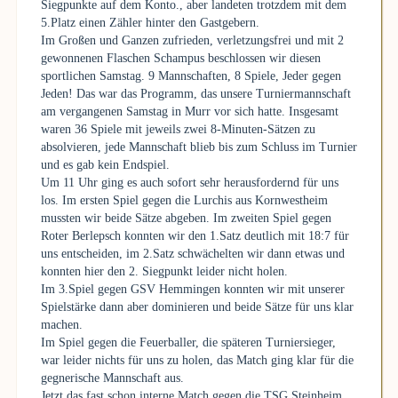
Siegpunkte auf dem Konto., aber landeten trotzdem mit dem
5.Platz einen Zähler hinter den Gastgebern.
Im Großen und Ganzen zufrieden, verletzungsfrei und mit 2
gewonnenen Flaschen Schampus beschlossen wir diesen
sportlichen Samstag. 9 Mannschaften, 8 Spiele, Jeder gegen
Jeden! Das war das Programm, das unsere Turniermannschaft
am vergangenen Samstag in Murr vor sich hatte. Insgesamt
waren 36 Spiele mit jeweils zwei 8-Minuten-Sätzen zu
absolvieren, jede Mannschaft blieb bis zum Schluss im Turnier
und es gab kein Endspiel.
Um 11 Uhr ging es auch sofort sehr herausfordernd für uns
los. Im ersten Spiel gegen die Lurchis aus Kornwestheim
mussten wir beide Sätze abgeben. Im zweiten Spiel gegen
Roter Berlepsch konnten wir den 1.Satz deutlich mit 18:7 für
uns entscheiden, im 2.Satz schwächelten wir dann etwas und
konnten hier den 2. Siegpunkt leider nicht holen.
Im 3.Spiel gegen GSV Hemmingen konnten wir mit unserer
Spielstärke dann aber dominieren und beide Sätze für uns klar
machen.
Im Spiel gegen die Feuerballer, die späteren Turniersieger,
war leider nichts für uns zu holen, das Match ging klar für die
gegnerische Mannschaft aus.
Jetzt das fast schon interne Match gegen die TSG Steinheim,