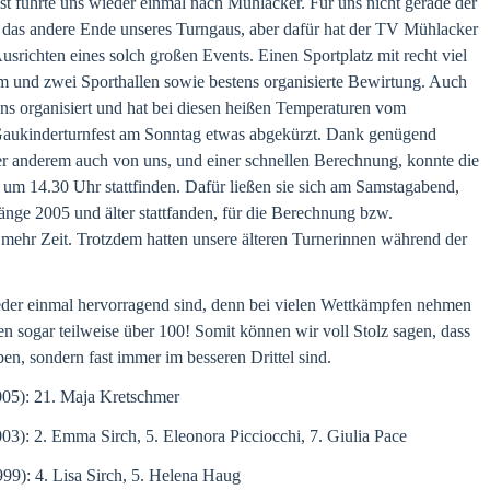
st führte uns wieder einmal nach Mühlacker. Für uns nicht gerade der
 das andere Ende unseres Turngaus, aber dafür hat der TV Mühlacker
srichten eines solch großen Events. Einen Sportplatz mit recht viel
m und zwei Sporthallen sowie bestens organisierte Bewirtung. Auch
s organisiert und hat bei diesen heißen Temperaturen vom
ukinderturnfest am Sonntag etwas abgekürzt. Dank genügend
er anderem auch von uns, und einer schnellen Berechnung, konnte die
um 14.30 Uhr stattfinden. Dafür ließen sie sich am Samstagabend,
änge 2005 und älter stattfanden, für die Berechnung bzw.
mehr Zeit. Trotzdem hatten unsere älteren Turnerinnen während der
ieder einmal hervorragend sind, denn bei vielen Wettkämpfen nehmen
nen sogar teilweise über 100! Somit können wir voll Stolz sagen, dass
ben, sondern fast immer im besseren Drittel sind.
05): 21. Maja Kretschmer
): 2. Emma Sirch, 5. Eleonora Picciocchi, 7. Giulia Pace
9): 4. Lisa Sirch, 5. Helena Haug