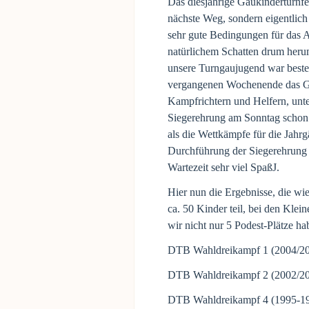
Das diesjährige Gaukinderturnfe
nächste Weg, sondern eigentlich
sehr gute Bedingungen für das Au
natürlichem Schatten drum heru
unsere Turngaujugend war besten
vergangenen Wochenende das Ga
Kampfrichtern und Helfern, unt
Siegerehrung am Sonntag schon 
als die Wettkämpfe für die Jahrg
Durchführung der Siegerehrung 
Wartezeit sehr viel SpaßJ.
Hier nun die Ergebnisse, die w
ca. 50 Kinder teil, bei den Klei
wir nicht nur 5 Podest-Plätze ha
DTB Wahldreikampf 1 (2004/20
DTB Wahldreikampf 2 (2002/2003
DTB Wahldreikampf 4 (1995-199