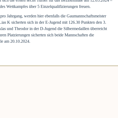
en sich die ersten sechs Turner für das Bezirksfinale am 12.05.2024 –
es Wettkampfes über 5 Einzelqualifizierungen freuen.
pro Jahrgang, werden hier ebenfalls die Gaumannschaftsmeister
, Lias K sicherten sich in der E-Jugend mit 126.30 Punkten den 3.
las und Theodor in der D-Jugend die Silbermedaillen überreicht
ren Platzierungen sicherten sich beide Mannschaften die
ale am 20.10.2024.