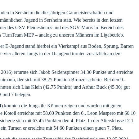
den in Sersheim die diesjährigen Gaumeisterschaften und
ännlichen Jugend in Sersheim statt. Wie bereits in den letzten
urner des GSV Pleidesheims und des SGV Murrs im Bereich des
s TurnTeam MEP – analog zu unseren Männern im Ligabetrieb.
 der E-Jugend stand hierbei ein Vierkampf aus Boden, Sprung, Barren
vier älteren Jungs in der D-Jugend turnten zusätzlich an den
 2016) erturnte sich Jakob Seidenspinner 34.30 Punkte und erreichte
Junimann, der sich mit 38.25 Punkten Bronze sicherte. Bei den 9-
nnten sich Lias Klein (42.75 Punkte) und Arthur Buck (45.30) gut
8 und 7 belegen.
) konnten die Jungs ihr Können zeigen und wurden mit guten
le Kotoll erreichte mit 58.60 Punkten den 6., Leon Maspero mit 60.10
icherte sich mit 63.45 Punkten den 4. Platz. In der Altersklasse D11
ein Turner, er erreichte mit 54.60 Punkten einen guten 7. Platz.