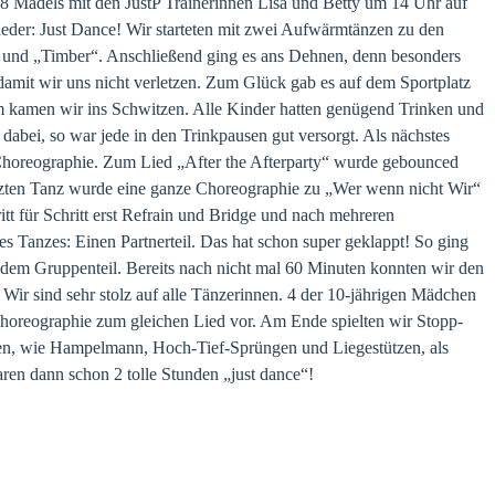
 8 Mädels mit den JustP Trainerinnen Lisa und Betty um 14 Uhr auf
eder: Just Dance! Wir starteten mit zwei Aufwärmtänzen zu den
“ und „Timber“. Anschließend ging es ans Dehnen, denn besonders
 damit wir uns nicht verletzen. Zum Glück gab es auf dem Sportplatz
em kamen wir ins Schwitzen. Alle Kinder hatten genügend Trinken und
dabei, so war jede in den Trinkpausen gut versorgt. Als nächstes
 Choreographie. Zum Lied „After the Afterparty“ wurde gebounced
etzten Tanz wurde eine ganze Choreographie zu „Wer wenn nicht Wir“
ritt für Schritt erst Refrain und Bridge und nach mehreren
 Tanzes: Einen Partnerteil. Das hat schon super geklappt! So ging
d dem Gruppenteil. Bereits nach nicht mal 60 Minuten konnten wir den
Wir sind sehr stolz auf alle Tänzerinnen. 4 der 10-jährigen Mädchen
Choreographie zum gleichen Lied vor. Am Ende spielten wir Stopp-
en, wie Hampelmann, Hoch-Tief-Sprüngen und Liegestützen, als
ren dann schon 2 tolle Stunden „just dance“!