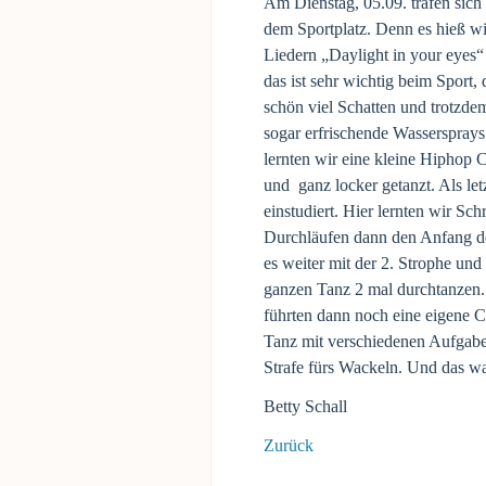
Am Dienstag, 05.09. trafen sich
dem Sportplatz. Denn es hieß wi
Liedern „Daylight in your eyes
das ist sehr wichtig beim Sport,
schön viel Schatten und trotzd
sogar erfrischende Wassersprays 
lernten wir eine kleine Hiphop
und ganz locker getanzt. Als l
einstudiert. Hier lernten wir Sch
Durchläufen dann den Anfang des
es weiter mit der 2. Strophe un
ganzen Tanz 2 mal durchtanzen. 
führten dann noch eine eigene 
Tanz mit verschiedenen Aufgab
Strafe fürs Wackeln. Und das wa
Betty Schall
Zurück