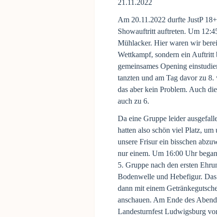
21.11.2022
Am 20.11.2022 durfte JustP 18+ 
Showauftritt auftreten. Um 12:
Mühlacker. Hier waren wir bere
Wettkampf, sondern ein Auftrit
gemeinsames Opening einstudiert
tanzten und am Tag davor zu 8. 
das aber kein Problem. Auch die
auch zu 6.
Da eine Gruppe leider ausgefalle
hatten also schön viel Platz, um
unsere Frisur ein bisschen abzuw
nur einem. Um 16:00 Uhr began
5. Gruppe nach den ersten Ehru
Bodenwelle und Hebefigur. Das 
dann mit einem Getränkegutsche
anschauen. Am Ende des Abends 
Landesturnfest Ludwigsburg von 