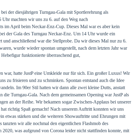
bei der diesjährigen Turngau-Gala mit Sportlerehrung als
45 Uhr machten wir uns zu 6. auf den Weg nach
its im April beim Neckar-Enz-Cup. Dieses Mal war es aber kein
t bei der Gala des Turngau Neckar-Enz. Um 14 Uhr wurde ein
 und anschließend war die Stellprobe. Da wir dieses Mal nur zu 6.
waren, wurde wieder spontan umgestellt, nach dem letzten Jahr war
 Hebefigur funktionierte überraschend gut,
n war, hatte JustP eine Umkleide nur für sich. Ein großer Luxus! Wir
 uns zu frisieren und zu schminken. Spontan entstand auch die Idee
andeln. Im 90er Stil hatten wir dann alle zwei kleine Dutts, anstatt
n die Turngau-Gala. Nach dem gemeinsamen Opening war JustP als
ngen an der Reihe. Wir bekamen sogar Zwischen-Applaus bei unserer
hat richtig Spaß gemacht! Nach unserem Auftritt konnten wir uns
in etwas stärken und die weiteren Showauftritte und Ehrungen mit
tanzten wir alle nochmal den eigentlichen Flashmob des
2020, was aufgrund von Corona leider nicht stattfinden konnte, mit