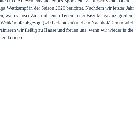
uch in die Geschichtsbücher des Sports ein: An dieser Stelle hätten
liga-Wettkampf in der Saison 2020 berichtet. Nachdem wir letztes Jahr
en, war es unser Ziel, mit neuen Teilen in der Bezirksliga anzugreifen.
le Wettkämpfe abgesagt (wir berichteten) und ein Nachhol-Termin wird
trainieren wir fleißig zu Hause und freuen uns, wenn wir wieder in die
hren können.
me