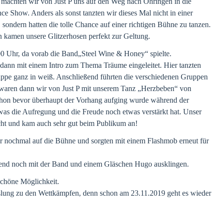
achten wir von Just P uns auf den Weg nach Öhringen in die
e Show. Anders als sonst tanzten wir dieses Mal nicht in einer
sondern hatten die tolle Chance auf einer richtigen Bühne zu tanzen.
n kamen unsere Glitzerhosen perfekt zur Geltung.
00 Uhr, da vorab die Band„Steel Wine & Honey“ spielte.
nn mit einem Intro zum Thema Träume eingeleitet. Hier tanzten
uppe ganz in weiß. Anschließend führten die verschiedenen Gruppen
 waren dann wir von Just P mit unserem Tanz „Herzbeben“ von
chon bevor überhaupt der Vorhang aufging wurde während der
 was die Aufregung und die Freude noch etwas verstärkt hat. Unser
cht und kam auch sehr gut beim Publikum an!
r nochmal auf die Bühne und sorgten mit einem Flashmob erneut für
end noch mit der Band und einem Gläschen Hugo ausklingen.
schöne Möglichkeit.
lung zu den Wettkämpfen, denn schon am 23.11.2019 geht es wieder