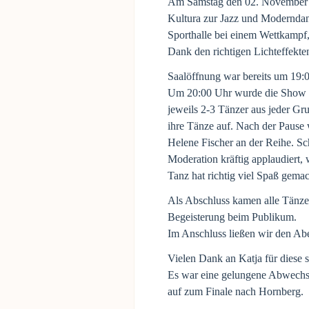
Am Samstag den 02. November m
Kultura zur Jazz und Moderndanc
Sporthalle bei einem Wettkampf, 
Dank den richtigen Lichteffekte
Saalöffnung war bereits um 19:
Um 20:00 Uhr wurde die Show da
jeweils 2-3 Tänzer aus jeder Gr
ihre Tänze auf. Nach der Pause
Helene Fischer an der Reihe. S
Moderation kräftig applaudiert,
Tanz hat richtig viel Spaß gema
Als Abschluss kamen alle Tänze
Begeisterung beim Publikum.
Im Anschluss ließen wir den Ab
Vielen Dank an Katja für diese 
Es war eine gelungene Abwechs
auf zum Finale nach Hornberg.