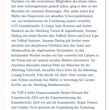
Nachdem wir den verstorbenen Mitgliedern des letzten Jahres
mit einer Schweigeminute gedacht haben, ging es über zu den
Berichten der einzelnen Abteilungen. Hier stellte zuerst Kai
Müller den Hauptverein mit aktuellen Schwerpunktthemen
vor, wie beispielsweise die Einführung unserer virtuellen
GSV-Geschäftsstelle. Es folgte Anke Kreutzer und Jochen
Baudisch aus der Abteilung Turnen & Jugendturnen, Susanne
Düding mit einem Bericht über Fußball Aktive und Erich Eger
mit Fußball Junioren. Susanne Düding gab hierbei einen
aktuellen und detaillierten Überblick über den Stand zum
Wiederaufbau der abgebrannten Vereinshütte. In den
kommenden Wochen werden wir hier weiterhin mit Updates in
der Presse und auf unseren sozialen Medien informieren. Im
Anschluss übernahm Andreas Plötz das Mikrofon für die
Abteilung Volleyball, daraufhin Doris Knör für die Abteilung
Gesang Eintracht, Elke Herder für Aktiv Älter werden und
zum Schluss nochmals Kai Müller in Vertretung für Carsten
Koffler aus der Abteilung Handharmonika.
Als TOP 4 stellte Finanzvorständin Renate Deussen den
Finanzbericht 2024 und die Zusammenfassung des
Kassenberichts 2024 vor und die Kassenprüfer Jürgen Theurer
und Günther Sirch sprachen die Empfehlung der Entlastung