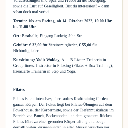
Voraussetzungen sind Spaß und Freude an der Bewegung,
sowie die Lust auf Geselligkeit. Bist du interessiert? – dann
schau doch mal vorbei!
Termin: 10x am Freitag, ab 14. Oktober 2022, 10.00 Uhr
bis 11.00 Uhr
Ort: Festhalle
, Eingang Ludwig-Jahn-Str.
Gebühr: € 32,00
für Vereinsmitglieder,
€ 55,00
für
Nichtmitglieder
Kursleitung: Yodit Wolday
, A- + B-Lizenz-Trainerin in
Groupfitness, Instructor in Piloxing (Pilates + Box-Training),
lizenzierte Trainerin in Step und Yoga.
Pilates
Pilates ist ein intensives, aber sanftes Krafttraining für den
ganzen Körper. Der Fokus liegt bei Pilates-Übungen auf dem
Powerhouse, der Körpermitte, sowie der Tiefenmuskulatur im
Bereich von Bauch, Beckenboden und dem gesamten Rücken.
Pilates führt zu einer gesunden Körperhaltung und beugt
deshalb vielen Verspannungen in allen Muskelbereichen vor.