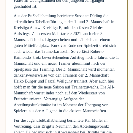
Pause an Übungsstunden bei den jüngeren Jahrgängen
geschuldet ist.
Aus der Fußballabteilung berichtete Susanne Düding die
erfreulichen Tabellenführungen der 1. und 2. Mannschaft in
Kreisliga A bzw. Kreisliga B, mit dem festen Ziel des
Aufstiegs. Zum ersten Mal startete 2021 auch eine 3.
Mannschaft in das Ligageschehen und hält sich auf einem
guten Mittelfeldplatz. Kurz vor Ende der Spielzeit dreht sich
auch wieder das Trainerkarussell. So verlässt Roberto
Raimondo trotz bevorstehendem Aufstieg nach 5 Jahren die 1.
Mannschaft und ein neuer Trainer übernimmt nach der
Spielpause das Training. Die 3. Mannschaft wird momentan
dankenswerterweise von den Trainern der 2. Mannschaft
Heiko Bürger und Pascal Weilguny trainiert. Aber auch hier
hofft man für die neue Saison auf Trainerzuwachs. Die AH-
Mannschaft wartet indes noch auf den Wiederstart von
Freizeitturnieren. Vorrangige Aufgabe der
Abteilungsfunktionäre ist im Moment der Übergang von
Spielern aus der A-Jugend in die aktiven Mannschaften.
Für die Jugendfußballabteilung berichtete Kai Müller in
Vertretung, dass Brigitte Neumann den Abteilungsvorsitz
ablegt. Er bedankt sich in Abwesenheit bei Brigitte für die